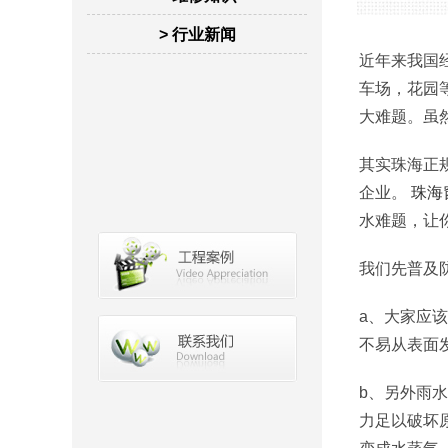
> 行业新闻
近年来我国
车场，花园
大难题。虽
其实珠海正
企业。
珠海
水难题，让
我们先普及
a、大家应
不易从表面
b、另外雨
力足以破坏