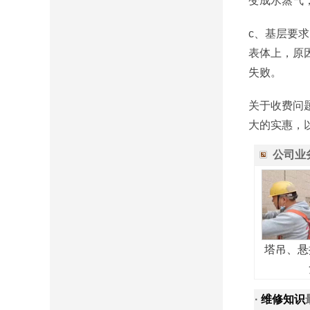
变成水蒸气
c、基层要
表体上，原
失败。
关于收费问
大的实惠，
公司业
塔吊、悬
·
维修知识