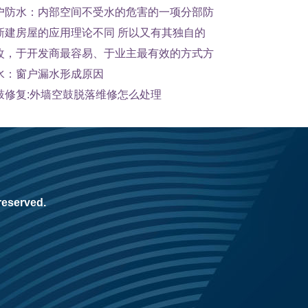
户防水：内部空间不受水的危害的一项分部防
新建房屋的应用理论不同 所以又有其独自的
改，于开发商最容易、于业主最有效的方式方
水：窗户漏水形成原因
鼓修复:外墙空鼓脱落维修怎么处理
reserved.