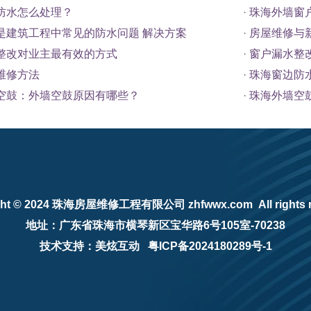
防水怎么处理？
·
珠海外墙窗
是建筑工程中常见的防水问题 解决方案
·
房屋维修与
整改对业主最有效的方式
·
窗户漏水整
维修方法
·
珠海窗边防
空鼓：外墙空鼓原因有哪些？
·
珠海外墙空
ht © 2024
珠海房屋维修工程有限公司
zhfwwx.com All rights 
地址：广东省珠海市横琴新区宝华路6号105室-70238
技术支持：美炫互动
粤ICP备2024180289号-1