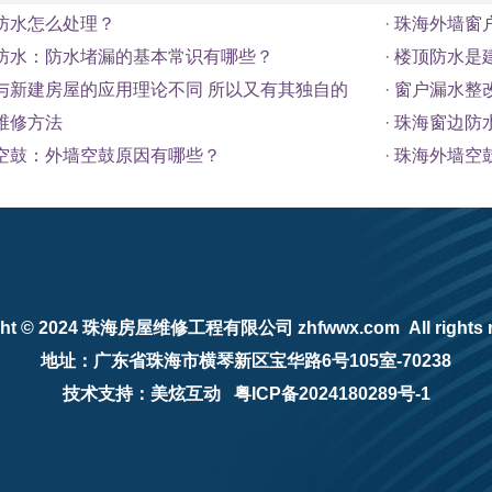
防水怎么处理？
·
珠海外墙窗
防水：防水堵漏的基本常识有哪些？
·
楼顶防水是
与新建房屋的应用理论不同 所以又有其独自的
·
窗户漏水整
维修方法
·
珠海窗边防
空鼓：外墙空鼓原因有哪些？
·
珠海外墙空
ht © 2024
珠海房屋维修工程有限公司
zhfwwx.com All rights 
地址：广东省珠海市横琴新区宝华路6号105室-70238
技术支持：美炫互动
粤ICP备2024180289号-1