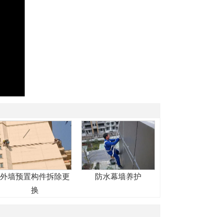
外墙预置构件拆除更
防水幕墙养护
换