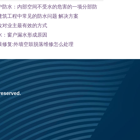
户防水：内部空间不受水的危害的一项分部防
建筑工程中常见的防水问题 解决方案
改对业主最有效的方式
水：窗户漏水形成原因
鼓修复:外墙空鼓脱落维修怎么处理
reserved.